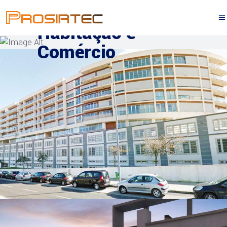
Habitação e
Comércio
HABITAÇÃO E COMÉRCIO
Metrocity