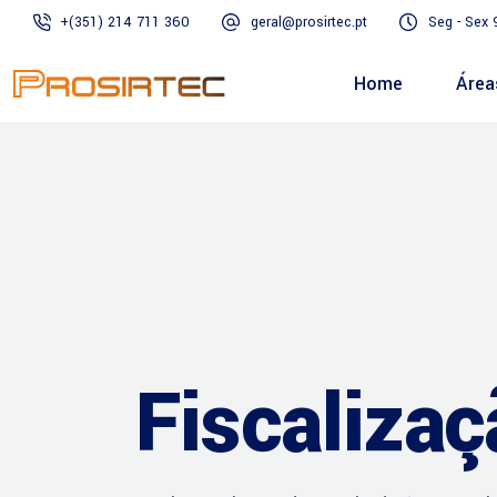
+(351) 214 711 360
geral@prosirtec.pt
Seg - Sex 
Home
Área
Fiscaliza