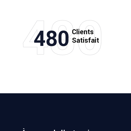
480
480
Clients
Satisfait