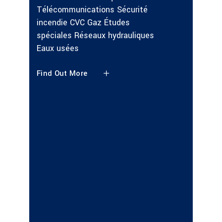
Installa
Télécommunications Sécurité
Télécom
incendie CVC Gaz Études
incendi
spéciales Réseaux hydrauliques
Eaux u
Eaux usées
spécial
Find Out More
Find Ou