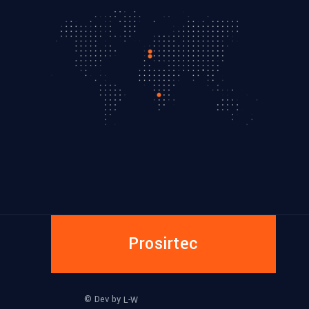
Prosirtec
© Dev by
L-W