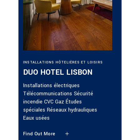
INSTALL
INSTALLATIONS HÔTELIÈRES ET LOISIRS
LOISIRS
DUO HOTEL LISBON
DUO 
Installations électriques
Installa
Télécommunications Sécurité
Télécom
incendie CVC Gaz Études
incendi
spéciales Réseaux hydrauliques
Eaux u
Eaux usées
spécial
Find Out More
Find Ou