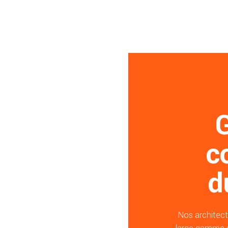
c
d
Nos architect