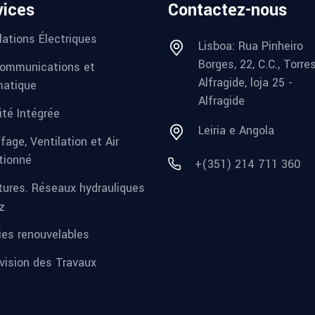
vices
Contactez-nous
lations Électriques
Lisboa: Rua Pinheiro
Borges, 22, C.C., Torre
ommunications et
Alfragide, loja 25 -
matique
Alfragide
ité Intégrée
Leiria e Angola
fage, Ventilation et Air
tionné
+(351) 214 711 360
tures. Réseaux hydrauliques
z
ies renouvelables
vision des Travaux