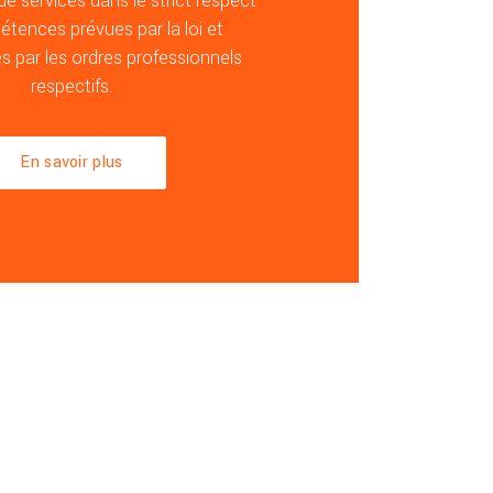
 services dans le strict respect
tences prévues par la loi et
 par les ordres professionnels
respectifs.
En savoir plus