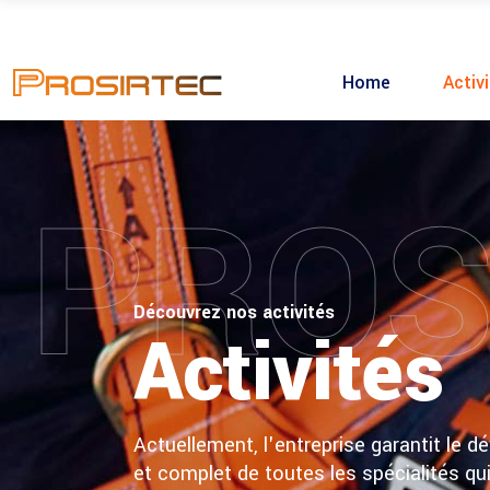
Home
Activ
PROS
Découvrez nos activités
Activités
Actuellement, l'entreprise garantit le 
et complet de toutes les spécialités qu