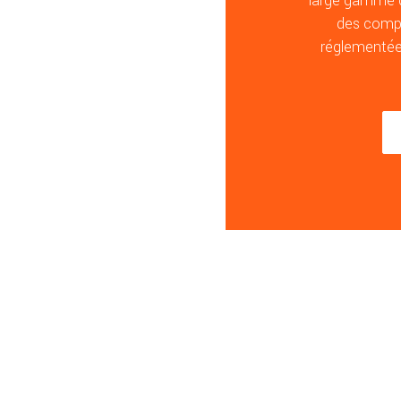
large gamme de
des compé
réglementées