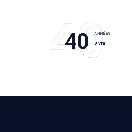
40
40
ANNÉES
Vivre