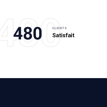
480
480
CLIENTS
Satisfait