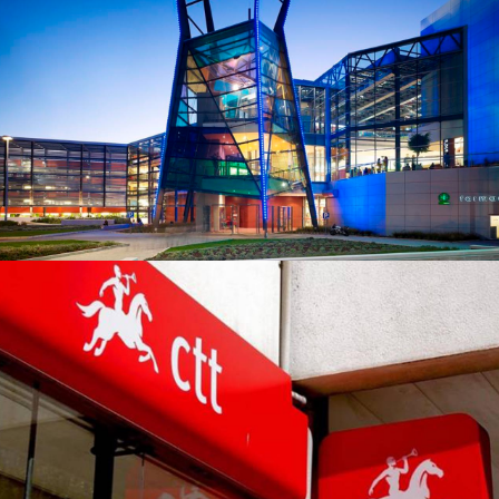
COMMERCE ET BUREAUX
Auchan – Viseu, Amadora et
Alfragide
COMMERCE ET BUREAUX
Agences CTT – Vidigueira,
Santa Marta, Cabo Ruivo,
Estação Gare do Oriente, Lagos
et Coimbra