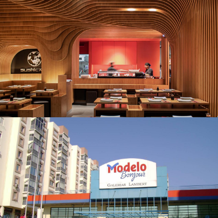
COMMERCE ET BUREAUX
SushiCafé – Oeiras Parque,
Armazéns Chiado, Cais Sodré et
Campo Pequeno
COMMERCE ET BUREAUX
Magasins Bonjour Modelo