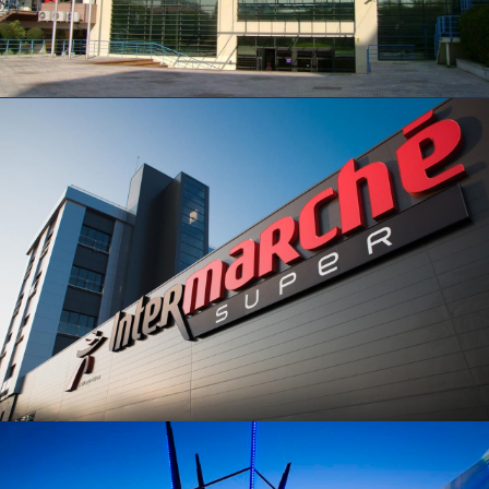
COMMERCE ET BUREAUX
Intermarché – Ermesinde,
Sacavém, Morais Soares,
Alhandra, S. João do Estoril et
Sesimbra