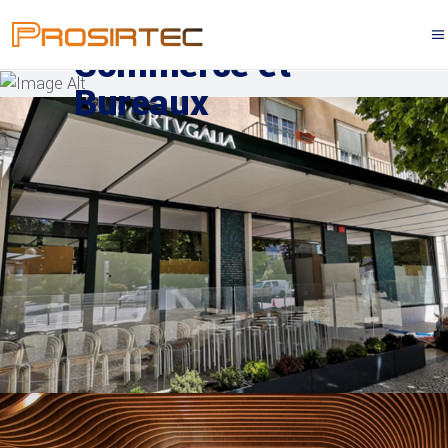
Commerce et
Bureaux
COMMERCE ET BUREAUX
Brasserie Portugália – Alvalade
et Focus Lisbonne