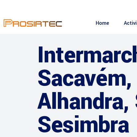
Home
Activ
Intermarc
Sacavém, 
Alhandra, 
Sesimbra