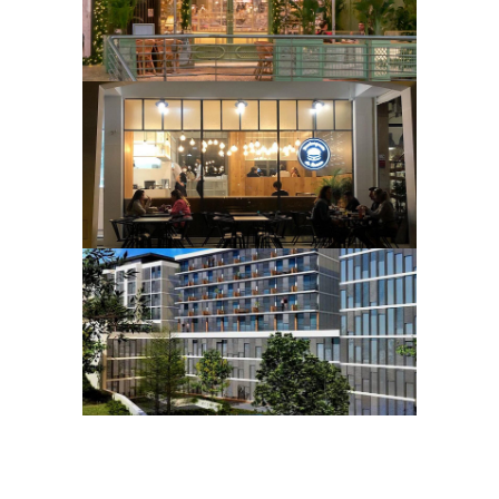
– Fórum Tivoli
COMMERCE ET BUREAUX
Hamburgueria do
bairro
COMMERCE ET BUREAUX
Immeuble Villa
Rosa Résidence