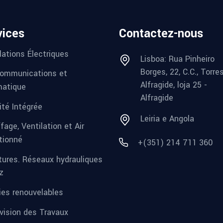
vices
Contactez-nous
lations Électriques
Lisboa: Rua Pinheiro
Borges, 22, C.C., Torre
ommunications et
Alfragide, loja 25 -
matique
Alfragide
ité Intégrée
Leiria e Angola
fage, Ventilation et Air
tionné
+(351) 214 711 360
tures. Réseaux hydrauliques
z
ies renouvelables
vision des Travaux