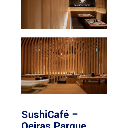
SushiCafé –
Oeiras Parque,