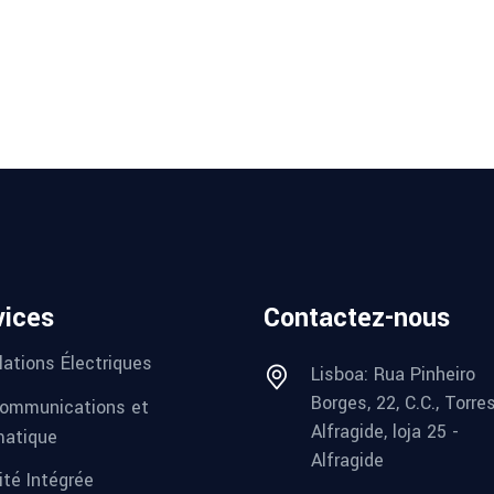
vices
Contactez-nous
lations Électriques
Lisboa: Rua Pinheiro
Borges, 22, C.C., Torre
ommunications et
Alfragide, loja 25 -
matique
Alfragide
ité Intégrée