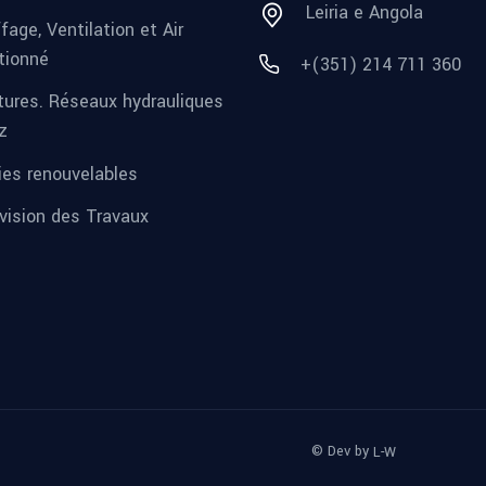
Leiria e Angola
fage, Ventilation et Air
tionné
+(351) 214 711 360
tures. Réseaux hydrauliques
z
ies renouvelables
vision des Travaux
© Dev by
L-W