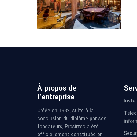
BEAUTIQUE
HOTEL (Rua da
Madalena)
Find Out More
À propos de
Ser
l’entreprise
Instal
Créée en 1982, suite à la
Téléc
conclusion du diplôme par ses
infor
fondateurs, Prosirtec a été
Sécur
officiellement constituée en