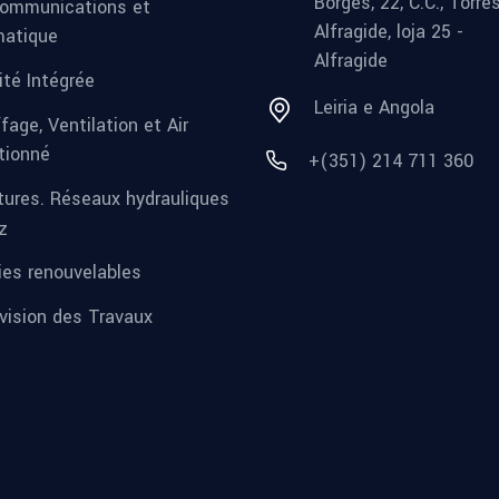
Borges, 22, C.C., Torre
ommunications et
Alfragide, loja 25 -
matique
Alfragide
ité Intégrée
Leiria e Angola
fage, Ventilation et Air
tionné
+(351) 214 711 360
tures. Réseaux hydrauliques
z
ies renouvelables
vision des Travaux